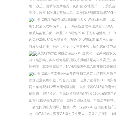
地、沙丘、雪坡等复杂路况。例如在“沙地模式”下，系统会
半径，狭窄山路调头更加从容。车身扭转刚度高达45000Nm
山海T2搭载的是奇瑞鲲鹏超能混动C-DM插混系统，由1.
电机的最大功率为340千瓦，系统综合功率比深蓝G318大，
续航与能耗方面，深蓝G318配备35.07千瓦时电池组，C
内完成30%-80%电量补充，配合12kW原地驻车发电功能
持发动机直驱，另外尺寸更小，重量更轻，所以它的馈电油耗
悬架结构方面明显是深蓝G318占优势，它采用前双
行道路预瞄，实时感知路面颠簸并调整阻尼与车身高度。
制侧倾，车身姿态稳定。NVH表现因全车六面双层隔音玻
山海T2采用前麦弗逊+后多连杆独立悬架，结构相对简
底盘滤震表现不差，符合其定位，但少了空悬和CDC确实在
两台车都配备L2级智能驾驶辅助，其中深蓝G318凭借毫米
能限速、智能换道、自适应巡航等功能以及160+场景车
山海T2缺少毫米波雷达，支持自适应续航、车道居中保持
二者之间的官方指导价相差不大，深蓝G318提供的有新车
与山海T2相比，深蓝G318的尺寸更大，另外在拓展性、