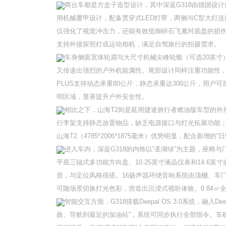
两台车都是方盒子造型设计，其中深蓝G318由德国设
用机械覆甲设计，配备贯穿式LED灯带，两侧与C型大灯
仅强化了视觉冲击力，还能有效抵御碎石飞溅对底盘的损伤
支持外接探照灯或运动相机，满足自驾旅行的拍摄需求。
车身侧面宽体轮眉与大尺寸机械尖峰轮毂（可选20英
又传递出强烈的户外机能属性。尾部设计同样注重功能性
PLUS支持动态承重80公斤，静态承重达300公斤，用
明区域，显著提升户外安全性。
相比之下，山海T2则是延用捷途旅行者燃油版车型的
行李架支持静态放置物品，缺乏电源接口与灯光拓展功能；备胎
山海T2（4785*2006*1875毫米）优势明显，配合新
进入车内，深蓝G318的内饰以“圣湖绿”为主题，座
平底三辐式多功能方向盘、10.25英寸液晶仪表和14.
质，与定位风格很搭。16扬声器环绕音响系统由顶棚、车门
可随场景切换灯光色彩，营造出沉浸式视听体验。0.84㎡
智能交互方面，G318搭载Deepal OS 3.0系统，融
曲、导航到最近的加油站”，系统可同步执行全部指令。车机界