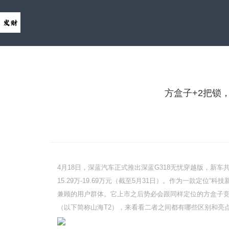
方盒子+2把锁
4月18日，深蓝汽车正式推出深蓝G318无忧穿越版，新车共
15.29万-19.69万元（截至5月31日）。作为一款定位
兼顾的用户群体。它上市之后势必会跟同样定位的方盒子竞品
（以下简称山海T2），来看看二者之间都有哪些区别和亮