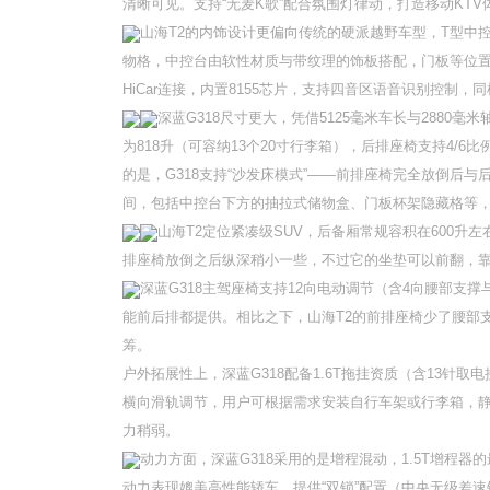
清晰可见。支持“无麦K歌”配合氛围灯律动，打造移动KTV
山海T2的内饰设计更偏向传统的硬派越野车型，T型中
物格，中控台由软性材质与带纹理的饰板搭配，门板等位置还用了
HiCar连接，内置8155芯片，支持四音区语音识别控
深蓝G318尺寸更大，凭借5125毫米车长与2880毫
为818升（可容纳13个20寸行李箱），后排座椅支持4/
的是，G318支持“沙发床模式”——前排座椅完全放倒后
间，包括中控台下方的抽拉式储物盒、门板杯架隐藏格等
山海T2定位紧凑级SUV，后备厢常规容积在600
排座椅放倒之后纵深稍小一些，不过它的坐垫可以前翻，
深蓝G318主驾座椅支持12向电动调节（含4向腰部支
能前后排都提供。相比之下，山海T2的前排座椅少了腰部
筹。
户外拓展性上，深蓝G318配备1.6T拖挂资质（含13
横向滑轨调节，用户可根据需求安装自行车架或行李箱，静
力稍弱。
动力方面，深蓝G318采用的是增程混动，1.5T增程器的
动力表现媲美高性能轿车。提供“双锁”配置（中央无级差速